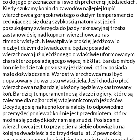
co do jego przeznaczenia i swoich preferencji jeździeckich.
Kiedy szukamy konia do zawodów najlepiej kupić
wierzchowca gorącokrwistego o dużym temperamencie
cechującego się dużą szybkością natomiast jeżeli
poszukujemy zwierzęcia do jazdy rekreacyjnej trzeba
zastanowić się nad kupnem wierzchowca z ras
zimnokrwistych. Niewątpliwie prościej jeźdźcowi o
niezbyt dużym doświadczeniu będzie posiadać
wierzchowca już ujeżdżonego o właściwie uformowanym
charakterze posiadającego więcej niż 8 lat. Bardzo młody
koń nie będzie tak posłuszny jeźdźcowi, który posiada
małe doświadczenie. Wzrost wierzchowca musi być
dopasowany do wzrostu właściciela. Jeśli chodzi o płeć
wierzchowca najbardziej ułożony będzie wykastrowany
koń. Bardziej temperamentne są klacze i ogiery, które są
zalecane dla najbardziej wtajemniczonych jeźdźców.
Decydując się na kupno konia należy to odpowiednio
przemyśleć ponieważ koń nie jest przedmiotem, który
można się pozbyć kiedy nam się znudzi. Posiadanie
wierzchowca jest to przyjęcie na siebie obowiązku na
kolejne dwadzieścia do trzydziestu lat. Z pewnością
zaczynając przygodę z jeździectwem nie trzeba posiadać