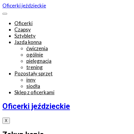
Oficerki jeździeckie
Oficerki
Czapsy
Sztyblety
Jazda konna
ćwiczenia
ogólnie
pielęgnacja
trening
Pozostały sprzęt
inny
siodła
Sklep z oficerkami
Oficerki jeździeckie
X