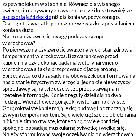
zapewnić lokum w stadninie. Również dla własnego
zwierzęcia nabywamy zazwyczaj lepsze i kosztowniejsze
akcesoria jeździeckie
niż dla konia wypożyczonego.
Dlatego też wydatki ponoszone w związku z posiadaniem
konia są duże.
Na co należy zwrócić uwagę podczas zakupu
wierzchowca?
Po pierwsze należy zwrócić uwagę na wiek, stan zdrowia i
temperament wierzchowca. Bezwarunkowo przed
kupnem należy dokonać badania weterynaryjnego
wierzchowca a także przeprowadzić jazdę próbną.
Sprzedawca co do zasady ma obowiązek poinformowania
nas o stanie fizycznym zwierzęcia, jednakże nie wszyscy
sprzedawcy są na tyle uczciwi, że przedstawią nam
rzetelne informacje. Konie z reguły dzieli się na dwa
rodzaje. Wierzchowce gorącokrwiste i zimnokrwiste.
Gorącokrwiste konie mają lekką budowę i odznaczają się
żywym temperamentem. Są o wiele cięższe do okiełznania
niż konie zimnokrwiste, które to są o wiele bardziej
spokojne, posiadają muskularną sylwetkę i wielką siłę.
Należy sformułować swoje oczekiwania od wierzchowca