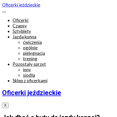
Oficerki jeździeckie
Oficerki
Czapsy
Sztyblety
Jazda konna
ćwiczenia
ogólnie
pielęgnacja
trening
Pozostały sprzęt
inny
siodła
Sklep z oficerkami
Oficerki jeździeckie
X