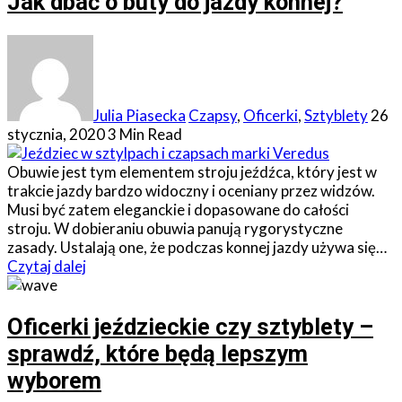
Jak dbać o buty do jazdy konnej?
Julia Piasecka
Czapsy
,
Oficerki
,
Sztyblety
26
stycznia, 2020
3 Min Read
Obuwie jest tym elementem stroju jeźdźca, który jest w
trakcie jazdy bardzo widoczny i oceniany przez widzów.
Musi być zatem eleganckie i dopasowane do całości
stroju. W dobieraniu obuwia panują rygorystyczne
zasady. Ustalają one, że podczas konnej jazdy używa się…
Czytaj dalej
Oficerki jeździeckie czy sztyblety –
sprawdź, które będą lepszym
wyborem