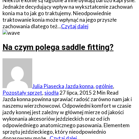
Niektóre konie są łagodne a inne bywają bardzo kapryśne.
Jednakże decydujący wpływ na wykształcenie zachowań
konia ma to jak go traktujemy. Nieodpowiednie
traktowanie konia może wpłynąć na jego przyszłe
zachowania dlatego też…
Czytaj dalej
Na czym polega saddle fitting?
Julia Piasecka
Jazda konna
,
ogólnie
,
Pozostały sprzęt
,
siodła
27 lipca, 2015
2 Min Read
Jazda konna powinna sprawiać radość zarówno nam jak i
naszemu wierzchowcowi. Odpowiedni komfort w czasie
jazdy konnej jest zależny w głównej mierze od jakości
wykonania akcesoriów jeździeckich oraz od ich
odpowiedniego anatomicznego pasowania. Elementem
sprzętu jeździeckiego, który nieodpowiednio
dopasowany może…
Czytaj dalej