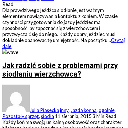
Read
Dla prawdziwego jeźdźca siodłanie jest ważnym
elementem nawiązywania kontaktu z koniem. W czasie
czynności przygotowania do jazdy jeździec ma
sposobność, by zapoznać się z wierzchowcem i
przyzwyczaić się do niego. Każdy dobry jeździec musi
dokładnie opanować tę umiejętność. Na początku…
Czytaj
dalej
Jak radzić sobie z problemami przy
siodłaniu wierzchowca?
Julia Piasecka
inny
,
Jazda konna
,
ogólnie
,
Pozostały sprzęt
,
siodła
11 sierpnia, 2015
3 Min Read
Każdy koń ma swoją unikalną osobowość oraz charakter.