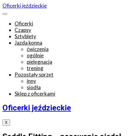
Oficerki jeździeckie
Oficerki
Czapsy
Sztyblety
Jazda konna
ćwiczenia
ogólnie
pielęgnacja
trening
Pozostały sprzęt
inny
siodła
Sklep z oficerkami
Oficerki jeździeckie
X