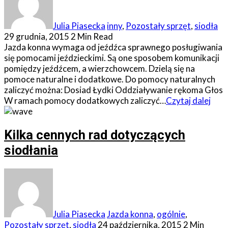
Julia Piasecka
inny
,
Pozostały sprzęt
,
siodła
29 grudnia, 2015
2 Min Read
Jazda konna wymaga od jeźdźca sprawnego posługiwania
się pomocami jeździeckimi. Są one sposobem komunikacji
pomiędzy jeźdźcem, a wierzchowcem. Dzielą się na
pomoce naturalne i dodatkowe. Do pomocy naturalnych
zaliczyć można: Dosiad Łydki Oddziaływanie rękoma Głos
W ramach pomocy dodatkowych zaliczyć…
Czytaj dalej
Kilka cennych rad dotyczących
siodłania
Julia Piasecka
Jazda konna
,
ogólnie
,
Pozostały sprzęt
,
siodła
24 października, 2015
2 Min