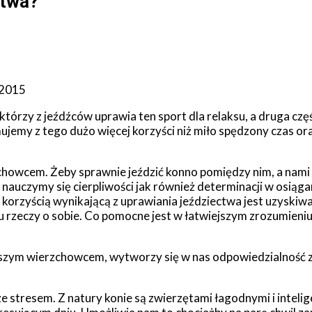
ctwa?
 2015
ektórzy z jeźdźców uprawia ten sport dla relaksu, a druga 
ujemy z tego dużo więcej korzyści niż miło spędzony czas or
chowcem. Żeby sprawnie jeździć konno pomiędzy nim, a nam
i nauczymy się cierpliwości jak również determinacji w osiąg
 korzyścią wynikającą z uprawiania jeździectwa jest uzyski
 rzeczy o sobie. Co pomocne jest w łatwiejszym zrozumieniu 
naszym wierzchowcem, wytworzy się w nas odpowiedzialność za
stresem. Z natury konie są zwierzętami łagodnymi i inteli