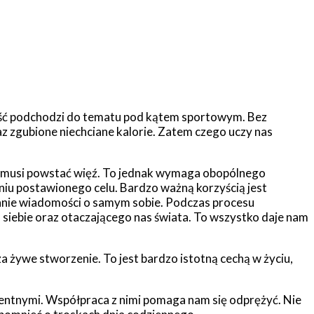
część podchodzi do tematu pod kątem sportowym. Bez
az zgubione niechciane kalorie. Zatem czego uczy nas
i musi powstać więź. To jednak wymaga obopólnego
aniu postawionego celu. Bardzo ważną korzyścią jest
wanie wiadomości o samym sobie. Podczas procesu
siebie oraz otaczającego nas świata. To wszystko daje nam
 żywe stworzenie. To jest bardzo istotną cechą w życiu,
gentnymi. Współpraca z nimi pomaga nam się odprężyć. Nie