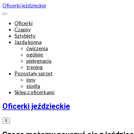
Oficerki jeździeckie
Oficerki
Czapsy
Sztyblety
Jazda konna
ćwiczenia
ogólnie
pielęgnacja
trening
Pozostały sprzęt
inny
siodła
Sklep z oficerkami
Oficerki jeździeckie
X