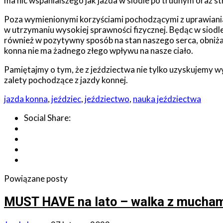
ma nic wspanialszego jak jazda w siodle po trudnym oraz s
Poza wymienionymi korzyściami pochodzącymi z uprawiania 
w utrzymaniu wysokiej sprawności fizycznej. Będąc w sio
również w pozytywny sposób na stan naszego serca, obniżają
konna nie ma żadnego złego wpływu na nasze ciało.
Pamiętajmy o tym, że z jeździectwa nie tylko uzyskujemy wy
zalety pochodzące z jazdy konnej.
jazda konna
,
jeździec
,
jeździectwo
,
nauka jeździectwa
Social Share:
Powiązane posty
MUST HAVE na lato – walka z muchami