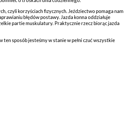
apomnieć o troskach dnia codziennego.
ch, czyli korzyściach fizycznych. Jeździectwo pomaga nam
aprawianiu błędów postawy. Jazda konna oddziałuje
elkie partie muskulatury. Praktycznie rzecz biorąc jazda
 w ten sposób jesteśmy w stanie w pełni czuć wszystkie