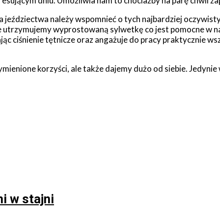
tresującym dniu. Umożliwia nam to chociażby na parę chwil z
jeździectwa należy wspomnieć o tych najbardziej oczywisty
dle utrzymujemy wyprostowaną sylwetkę co jest pomocne w n
c ciśnienie tętnicze oraz angażuje do pracy praktycznie wsz
mienione korzyści, ale także dajemy dużo od siebie. Jedynie
 w stajni