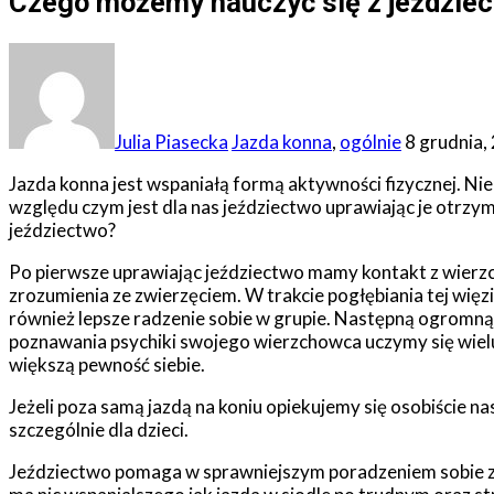
Czego możemy nauczyć się z jeździe
Julia Piasecka
Jazda konna
,
ogólnie
8 grudnia,
Jazda konna jest wspaniałą formą aktywności fizycznej. Ni
względu czym jest dla nas jeździectwo uprawiając je otrzym
jeździectwo?
Po pierwsze uprawiając jeździectwo mamy kontakt z wierz
zrozumienia ze zwierzęciem. W trakcie pogłębiania tej więz
również lepsze radzenie sobie w grupie. Następną ogromną
poznawania psychiki swojego wierzchowca uczymy się wielu
większą pewność siebie.
Jeżeli poza samą jazdą na koniu opiekujemy się osobiście 
szczególnie dla dzieci.
Jeździectwo pomaga w sprawniejszym poradzeniem sobie ze 