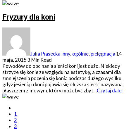
Fryzury dla koni
Julia Piasecka
inny
,
ogólnie
,
pielęgnacja
14
maja, 2015
3 Min Read
Powodów do obcinania sierści koni jest dużo. Niekiedy
strzyże się konie ze względu na estetykę, a czasami dla
zmniejszenia pocenia się konia podczas dużego wysiłku,
gdyż jesienią u koni pojawia się dłuższa sierść nazywana
płaszczem zimowym, który może być zbyt…
Czytaj dalej
1
2
3