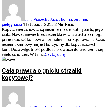
Julia Piasecka
Jazda konna
,
ogólnie
,
pielęgnacja
4 listopada, 2015
2 Min Read
Kopyta wierzchowca są niezmiernie delikatną partią jego
ciała. Nawet niewielkie uszczerbki w ich strukturze mogą
przeszkadzać koniowi w normalnym funkcjonowaniu. Czas
jesienno-zimowy nie jest korzystny dla kopyt naszych
koni. Duża wilgotność podłoża prowadzi do tworzenia się
wielu schorzeń. W tym…
Czytaj dalej
Cała prawda o gniciu strzałki
kopytowej?