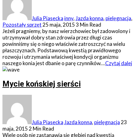
Julia Piasecka
inny
,
Jazda konna
,
pielęgnacja
,
Pozostały sprzęt
25 maja, 2015
3 Min Read
Jeżeli pragniemy, by nasz wierzchowiec był zadowolony i
utrzymywał dobry stan zdrowia przez długi czas
powinniśmy się o niego właściwie zatroszczyć na wielu
płaszczyznach. Podstawową kwestią prawidłowego
rozwoju i utrzymania właściwej kondycji organizmu
naszego konia jest dbanie o parę czynników.…
Czytaj dalej
Mycie końskiej sierści
Julia Piasecka
Jazda konna
,
pielęgnacja
23
maja, 2015
2 Min Read
Wiele osób nie zastanawia się głębiej nad kwestią