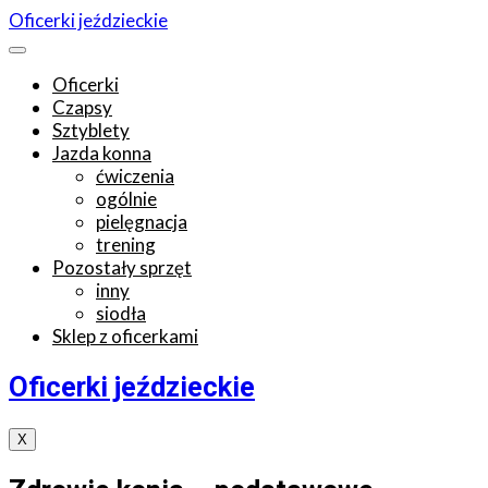
Oficerki jeździeckie
Oficerki
Czapsy
Sztyblety
Jazda konna
ćwiczenia
ogólnie
pielęgnacja
trening
Pozostały sprzęt
inny
siodła
Sklep z oficerkami
Oficerki jeździeckie
X