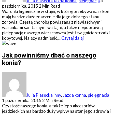
Julia Piasecka
Jazda konna
,
pielęgnacja
4
października, 2015
2 Min Read
Warunki higieniczne w stajni, w której przebywa nasz koń
mają bardzo duże znaczenie dla jego dobrego stanu
zdrowia. Częstą chorobą powiązaną z niewłaściwymi
warunkami sanitarnymi w stajni, a także niepoprawną
pielęgnacją naszego wierzchowca jest tzw. gnicie strzałki
kopytowej. Należy nadmienić,…
Czytaj dalej
Jak powinniśmy dbać o naszego
konia?
Julia Piasecka
inny
,
Jazda konna
,
pielęgnacja
1 października, 2015
2 Min Read
Czystość naszego konia, a także jego akcesoriów
jeździeckich ma bardzo duży wpływ na stan jego zdrowia i