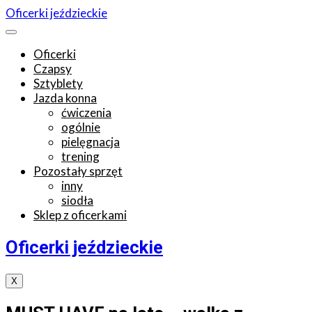
Oficerki jeździeckie
Oficerki
Czapsy
Sztyblety
Jazda konna
ćwiczenia
ogólnie
pielęgnacja
trening
Pozostały sprzęt
inny
siodła
Sklep z oficerkami
Oficerki jeździeckie
X