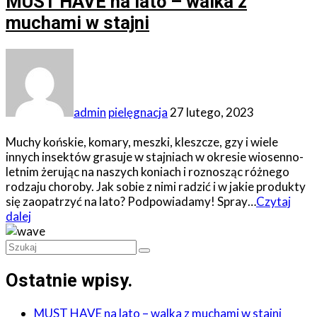
MUST HAVE na lato – walka z
muchami w stajni
admin
pielęgnacja
27 lutego, 2023
Muchy końskie, komary, meszki, kleszcze, gzy i wiele
innych insektów grasuje w stajniach w okresie wiosenno-
letnim żerując na naszych koniach i roznosząc różnego
rodzaju choroby. Jak sobie z nimi radzić i w jakie produkty
się zaopatrzyć na lato? Podpowiadamy! Spray…
Czytaj
dalej
Ostatnie wpisy
.
MUST HAVE na lato – walka z muchami w stajni