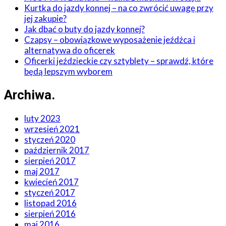
Kurtka do jazdy konnej – na co zwrócić uwagę przy
jej zakupie?
Jak dbać o buty do jazdy konnej?
Czapsy – obowiązkowe wyposażenie jeźdźca i
alternatywa do oficerek
Oficerki jeździeckie czy sztyblety – sprawdź, które
będą lepszym wyborem
Archiwa
.
luty 2023
wrzesień 2021
styczeń 2020
październik 2017
sierpień 2017
maj 2017
kwiecień 2017
styczeń 2017
listopad 2016
sierpień 2016
maj 2016