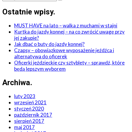
Ostatnie wpisy
.
MUST HAVE na lato – walka z muchami w stajni
Kurtka do jazdy konnej – na co zwrócić uwagę przy
jej zakupie?
Jak dbać o buty do jazdy konnej?
Czapsy – obowiązkowe wyposażenie jeźdźca i
alternatywa do oficerek
Oficerki jeździeckie czy sztyblety – sprawdź, które
będą lepszym wyborem
Archiwa
.
luty 2023
wrzesień 2021
styczeń 2020
październik 2017
sierpień 2017
maj 2017