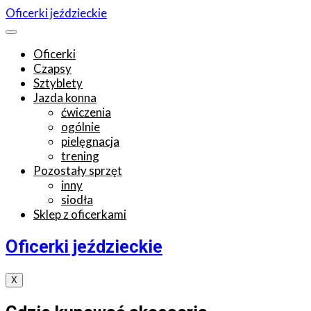
Oficerki jeździeckie
Oficerki
Czapsy
Sztyblety
Jazda konna
ćwiczenia
ogólnie
pielęgnacja
trening
Pozostały sprzęt
inny
siodła
Sklep z oficerkami
Oficerki jeździeckie
X